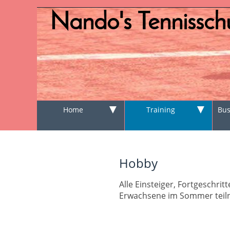
Nando's Tennisschu
▼
▼
Home
Training
Bus
Hobby
Alle Einsteiger, Fortgeschr
Erwachsene im Sommer tei