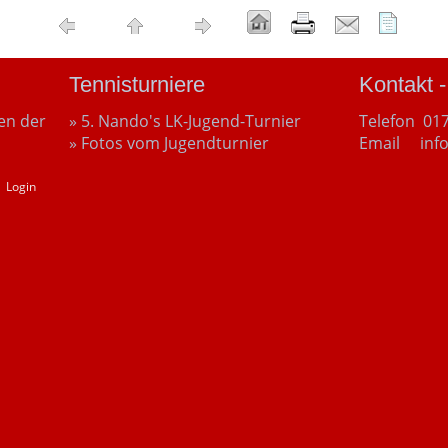
Tennisturniere
Kontakt -
len der
» 5. Nando's LK-Jugend-Turnier
Telefon 01
» Fotos vom Jugendturnier
Email info
|
Login